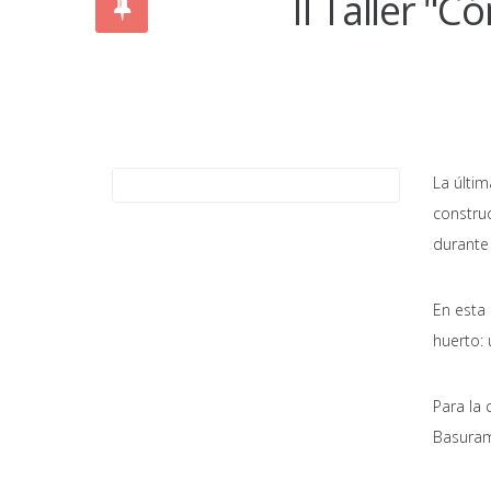
II Taller "C
La últim
constru
durante 
En esta
huerto: 
Para la 
Basurama